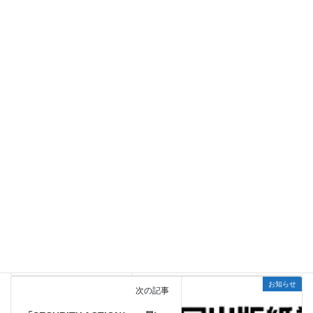
採用情報を更新しました。
お知らせ
2022年5月11日
「SECURITY ACTION(一つ星)」を宣言しまし
お知らせ
た。
Copy
お知らせ
カテゴリー
お知らせ
前の記事
大同出版紙業リモート校正シス
テム「Ｄｕｏ」導入
2021年1月8日
お知らせ
次の記事