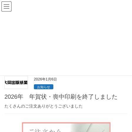
コ
ナ
ン
ビ
テ
ゲ
ン
ー
更新情報
ツ
シ
へ
ョ
ス
ン
HOME
更新情報
2026年1月
キ
に
ッ
移
プ
動
2026年1月
2026年1月6日
お知らせ
2026年 年賀状・喪中印刷を終了しました
たくさんのご注文ありがとうございました