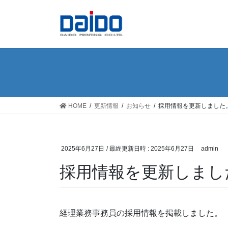
コ
ナ
ン
ビ
テ
ゲ
ン
ー
ツ
シ
へ
ョ
ス
ン
キ
に
ッ
移
HOME
更新情報
お知らせ
採用情報を更新しました
プ
動
2025年6月27日
/ 最終更新日時 :
2025年6月27日
admin
採用情報を更新しまし
経理業務事務員の採用情報を掲載しました。